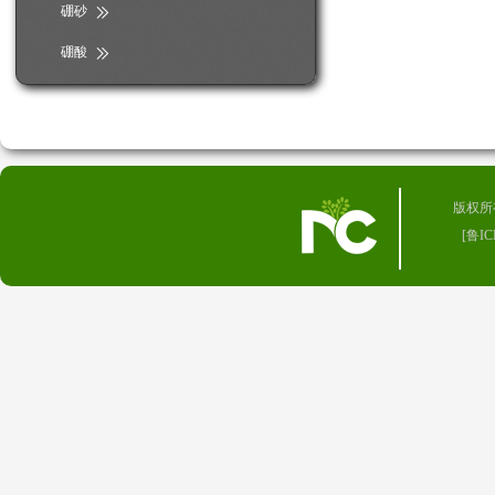
硼砂
硼酸
版权所有 
[
鲁IC