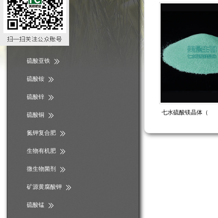
磷酸二氢钾
硫酸钾
硫酸镁
硫酸亚铁
硫酸铵
硫酸锌
七水硫酸镁晶体（
硫酸铜
氮钾复合肥
生物有机肥
微生物菌剂
矿源黄腐酸钾
硫酸锰