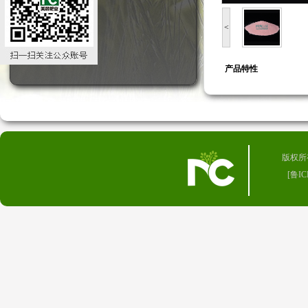
<
产品特性
版权所有 
[
鲁IC