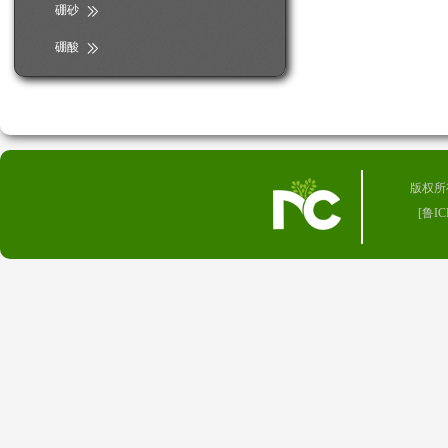
硼砂
硼酸
版权所有 
[
鲁IC