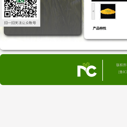
<
产品特性
版权所有 
[
鲁IC